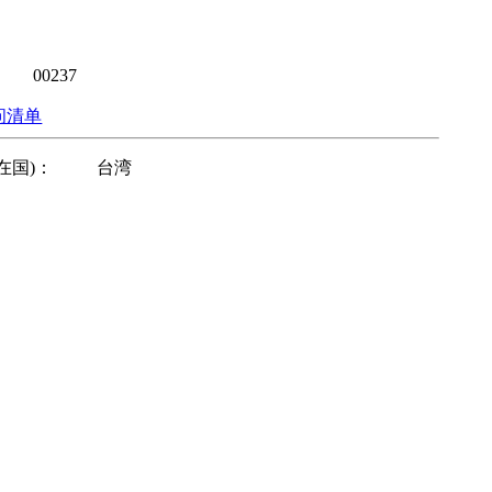
00237
问清单
在国)：
台湾