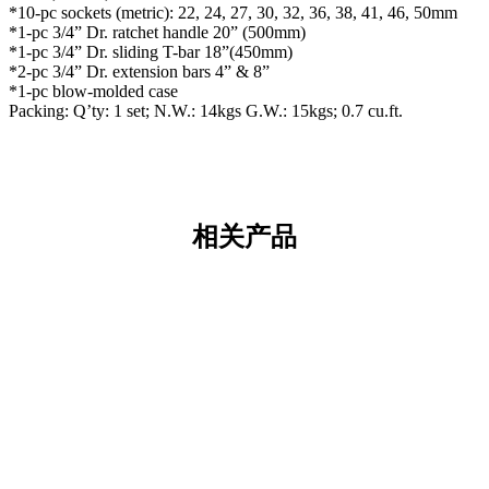
*10-pc sockets (metric): 22, 24, 27, 30, 32, 36, 38, 41, 46, 50mm
*1-pc 3/4” Dr. ratchet handle 20” (500mm)
*1-pc 3/4” Dr. sliding T-bar 18”(450mm)
*2-pc 3/4” Dr. extension bars 4” & 8”
*1-pc blow-molded case
Packing: Q’ty: 1 set; N.W.: 14kgs G.W.: 15kgs; 0.7 cu.ft.
相关产品