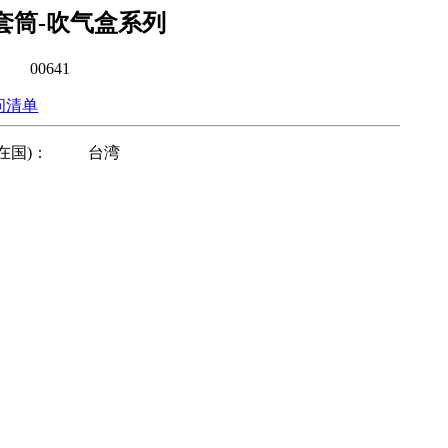
套筒-吹气盒系列
00641
问清单
在国)：
台湾