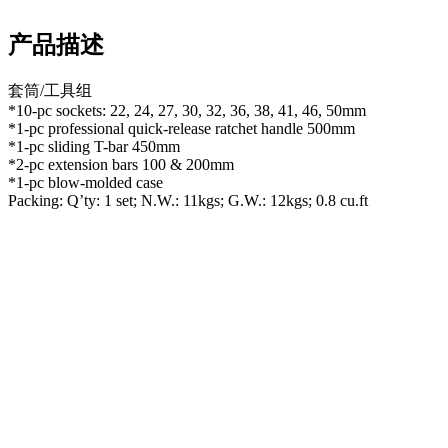
产品描述
套筒/工具组
*10-pc sockets: 22, 24, 27, 30, 32, 36, 38, 41, 46, 50mm
*1-pc professional quick-release ratchet handle 500mm
*1-pc sliding T-bar 450mm
*2-pc extension bars 100 & 200mm
*1-pc blow-molded case
Packing: Q’ty: 1 set; N.W.: 11kgs; G.W.: 12kgs; 0.8 cu.ft