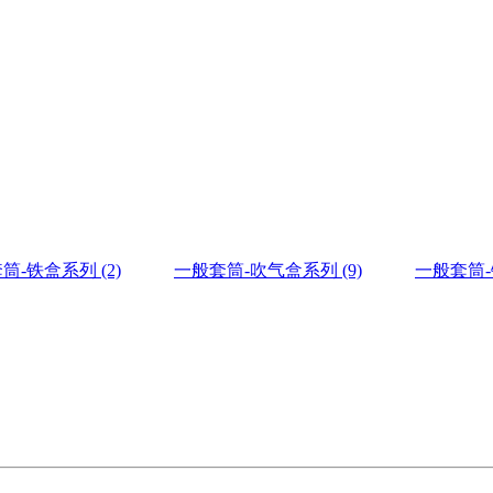
套筒-铁盒系列
(2)
一般套筒-吹气盒系列
(9)
一般套筒