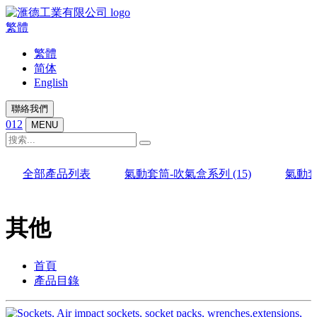
繁體
繁體
简体
English
聯絡我們
012
MENU
全部產品列表
氣動套筒-吹氣盒系列
(15)
氣動
其他
首頁
產品目錄